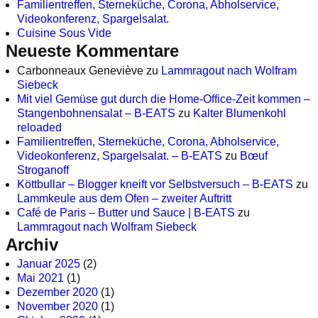
Familientreffen, Sterneküche, Corona, Abholservice,
Videokonferenz, Spargelsalat.
Cuisine Sous Vide
Neueste Kommentare
Carbonneaux Geneviève
zu
Lammragout nach Wolfram
Siebeck
Mit viel Gemüse gut durch die Home-Office-Zeit kommen –
Stangenbohnensalat – B-EATS
zu
Kalter Blumenkohl
reloaded
Familientreffen, Sterneküche, Corona, Abholservice,
Videokonferenz, Spargelsalat. – B-EATS
zu
Bœuf
Stroganoff
Köttbullar – Blogger kneift vor Selbstversuch – B-EATS
zu
Lammkeule aus dem Ofen – zweiter Auftritt
Café de Paris – Butter und Sauce | B-EATS
zu
Lammragout nach Wolfram Siebeck
Archiv
Januar 2025
(2)
Mai 2021
(1)
Dezember 2020
(1)
November 2020
(1)