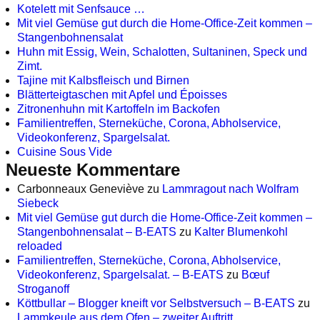
Kotelett mit Senfsauce …
Mit viel Gemüse gut durch die Home-Office-Zeit kommen –
Stangenbohnensalat
Huhn mit Essig, Wein, Schalotten, Sultaninen, Speck und
Zimt.
Tajine mit Kalbsfleisch und Birnen
Blätterteigtaschen mit Apfel und Époisses
Zitronenhuhn mit Kartoffeln im Backofen
Familientreffen, Sterneküche, Corona, Abholservice,
Videokonferenz, Spargelsalat.
Cuisine Sous Vide
Neueste Kommentare
Carbonneaux Geneviève
zu
Lammragout nach Wolfram
Siebeck
Mit viel Gemüse gut durch die Home-Office-Zeit kommen –
Stangenbohnensalat – B-EATS
zu
Kalter Blumenkohl
reloaded
Familientreffen, Sterneküche, Corona, Abholservice,
Videokonferenz, Spargelsalat. – B-EATS
zu
Bœuf
Stroganoff
Köttbullar – Blogger kneift vor Selbstversuch – B-EATS
zu
Lammkeule aus dem Ofen – zweiter Auftritt