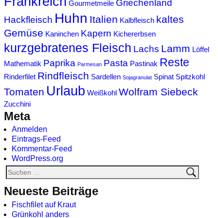
Frankreich
Griechenland
Gourmetmeile
Huhn
Italien
kaltes
Hackfleisch
Kalbfleisch
Gemüse
Kapern
Kaninchen
Kichererbsen
kurzgebratenes Fleisch
Lamm
Lachs
Löffel
Reste
Paprika
Pasta
Mathematik
Pastinak
Parmesan
Rindfleisch
Rinderfilet
Sardellen
Spinat
Spitzkohl
Sojagranulat
Urlaub
Tomaten
Wolfram Siebeck
Weißkohl
Zucchini
Meta
Anmelden
Eintrags-Feed
Kommentar-Feed
WordPress.org
Neueste Beiträge
Fischfilet auf Kraut
Grünkohl anders