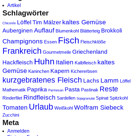
Artikel
Schlagwörter
kaltes Gemüse
Löffel
Tim Mälzer
Chicorée
Auflauf
Auberginen
Brokkoli
Blumenkohl
Blätterteig
Fisch
Champignons
Essen
Fleischklöße
Frankreich
Griechenland
Gourmetmeile
Huhn
Italien
kaltes
Hackfleisch
Kalbfleisch
Gemüse
Kapern
Kaninchen
Kichererbsen
kurzgebratenes Fleisch
Lamm
Lachs
Löffel
Reste
Paprika
Pasta
Mathematik
Pastinak
Parmesan
Rindfleisch
Rinderfilet
Sardellen
Spinat
Spitzkohl
Sojagranulat
Urlaub
Tomaten
Wolfram Siebeck
Weißkohl
Zucchini
Meta
Anmelden