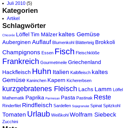
Juli 2010
(5)
Kategorien
Artikel
Schlagwörter
kaltes Gemüse
Löffel
Tim Mälzer
Chicorée
Auflauf
Auberginen
Brokkoli
Blumenkohl
Blätterteig
Fisch
Champignons
Essen
Fleischklöße
Frankreich
Griechenland
Gourmetmeile
Huhn
Italien
kaltes
Hackfleisch
Kalbfleisch
Gemüse
Kapern
Kaninchen
Kichererbsen
kurzgebratenes Fleisch
Lamm
Lachs
Löffel
Reste
Paprika
Pasta
Mathematik
Pastinak
Parmesan
Rindfleisch
Rinderfilet
Sardellen
Spinat
Spitzkohl
Sojagranulat
Urlaub
Tomaten
Wolfram Siebeck
Weißkohl
Zucchini