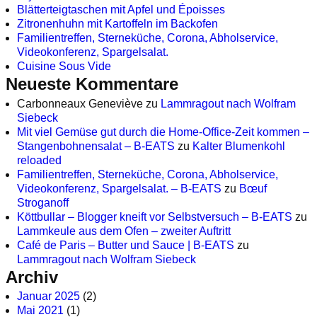
Blätterteigtaschen mit Apfel und Époisses
Zitronenhuhn mit Kartoffeln im Backofen
Familientreffen, Sterneküche, Corona, Abholservice,
Videokonferenz, Spargelsalat.
Cuisine Sous Vide
Neueste Kommentare
Carbonneaux Geneviève
zu
Lammragout nach Wolfram
Siebeck
Mit viel Gemüse gut durch die Home-Office-Zeit kommen –
Stangenbohnensalat – B-EATS
zu
Kalter Blumenkohl
reloaded
Familientreffen, Sterneküche, Corona, Abholservice,
Videokonferenz, Spargelsalat. – B-EATS
zu
Bœuf
Stroganoff
Köttbullar – Blogger kneift vor Selbstversuch – B-EATS
zu
Lammkeule aus dem Ofen – zweiter Auftritt
Café de Paris – Butter und Sauce | B-EATS
zu
Lammragout nach Wolfram Siebeck
Archiv
Januar 2025
(2)
Mai 2021
(1)