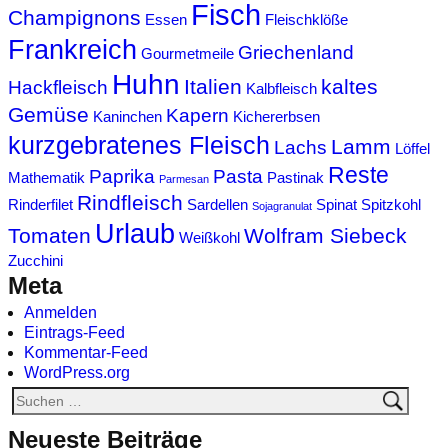
Fisch
Champignons
Essen
Fleischklöße
Frankreich
Griechenland
Gourmetmeile
Huhn
Italien
kaltes
Hackfleisch
Kalbfleisch
Gemüse
Kapern
Kaninchen
Kichererbsen
kurzgebratenes Fleisch
Lamm
Lachs
Löffel
Reste
Paprika
Pasta
Mathematik
Pastinak
Parmesan
Rindfleisch
Rinderfilet
Sardellen
Spinat
Spitzkohl
Sojagranulat
Urlaub
Tomaten
Wolfram Siebeck
Weißkohl
Zucchini
Meta
Anmelden
Eintrags-Feed
Kommentar-Feed
WordPress.org
Neueste Beiträge