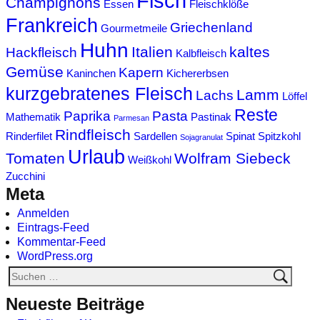
Fisch
Champignons
Essen
Fleischklöße
Frankreich
Griechenland
Gourmetmeile
Huhn
Italien
kaltes
Hackfleisch
Kalbfleisch
Gemüse
Kapern
Kaninchen
Kichererbsen
kurzgebratenes Fleisch
Lamm
Lachs
Löffel
Reste
Paprika
Pasta
Mathematik
Pastinak
Parmesan
Rindfleisch
Rinderfilet
Sardellen
Spinat
Spitzkohl
Sojagranulat
Urlaub
Tomaten
Wolfram Siebeck
Weißkohl
Zucchini
Meta
Anmelden
Eintrags-Feed
Kommentar-Feed
WordPress.org
Neueste Beiträge