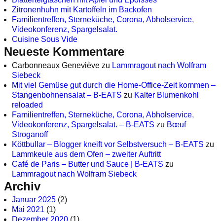
Zitronenhuhn mit Kartoffeln im Backofen
Familientreffen, Sterneküche, Corona, Abholservice,
Videokonferenz, Spargelsalat.
Cuisine Sous Vide
Neueste Kommentare
Carbonneaux Geneviève
zu
Lammragout nach Wolfram
Siebeck
Mit viel Gemüse gut durch die Home-Office-Zeit kommen –
Stangenbohnensalat – B-EATS
zu
Kalter Blumenkohl
reloaded
Familientreffen, Sterneküche, Corona, Abholservice,
Videokonferenz, Spargelsalat. – B-EATS
zu
Bœuf
Stroganoff
Köttbullar – Blogger kneift vor Selbstversuch – B-EATS
zu
Lammkeule aus dem Ofen – zweiter Auftritt
Café de Paris – Butter und Sauce | B-EATS
zu
Lammragout nach Wolfram Siebeck
Archiv
Januar 2025
(2)
Mai 2021
(1)
Dezember 2020
(1)