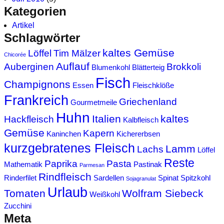
Kategorien
Artikel
Schlagwörter
kaltes Gemüse
Löffel
Tim Mälzer
Chicorée
Auflauf
Auberginen
Brokkoli
Blumenkohl
Blätterteig
Fisch
Champignons
Essen
Fleischklöße
Frankreich
Griechenland
Gourmetmeile
Huhn
Italien
kaltes
Hackfleisch
Kalbfleisch
Gemüse
Kapern
Kaninchen
Kichererbsen
kurzgebratenes Fleisch
Lamm
Lachs
Löffel
Reste
Paprika
Pasta
Mathematik
Pastinak
Parmesan
Rindfleisch
Rinderfilet
Sardellen
Spinat
Spitzkohl
Sojagranulat
Urlaub
Tomaten
Wolfram Siebeck
Weißkohl
Zucchini
Meta