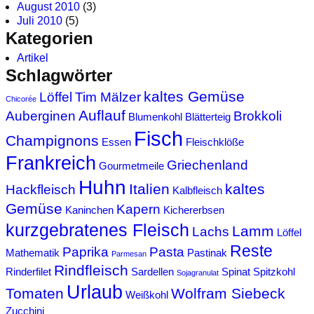
August 2010
(3)
Juli 2010
(5)
Kategorien
Artikel
Schlagwörter
kaltes Gemüse
Löffel
Tim Mälzer
Chicorée
Auflauf
Auberginen
Brokkoli
Blumenkohl
Blätterteig
Fisch
Champignons
Essen
Fleischklöße
Frankreich
Griechenland
Gourmetmeile
Huhn
Italien
kaltes
Hackfleisch
Kalbfleisch
Gemüse
Kapern
Kaninchen
Kichererbsen
kurzgebratenes Fleisch
Lamm
Lachs
Löffel
Reste
Paprika
Pasta
Mathematik
Pastinak
Parmesan
Rindfleisch
Rinderfilet
Sardellen
Spinat
Spitzkohl
Sojagranulat
Urlaub
Tomaten
Wolfram Siebeck
Weißkohl
Zucchini