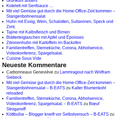
Grünkohl anders
Kotelett mit Senfsauce …
Mit viel Gemüse gut durch die Home-Office-Zeit kommen –
Stangenbohnensalat
Huhn mit Essig, Wein, Schalotten, Sultaninen, Speck und
Zimt.
Tajine mit Kalbsfleisch und Birnen
Blätterteigtaschen mit Apfel und Époisses
Zitronenhuhn mit Kartoffeln im Backofen
Familientreffen, Sterneküche, Corona, Abholservice,
Videokonferenz, Spargelsalat.
Cuisine Sous Vide
Neueste Kommentare
Carbonneaux Geneviève
zu
Lammragout nach Wolfram
Siebeck
Mit viel Gemüse gut durch die Home-Office-Zeit kommen –
Stangenbohnensalat – B-EATS
zu
Kalter Blumenkohl
reloaded
Familientreffen, Sterneküche, Corona, Abholservice,
Videokonferenz, Spargelsalat. – B-EATS
zu
Bœuf
Stroganoff
Köttbullar – Blogger kneift vor Selbstversuch – B-EATS
zu