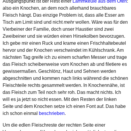
Ausgangspunkt ist der Rest einer
Lammkeule aus dem Ofen
:
also ein Knochen, an dem noch allerhand brauchbares
Fleisch hängt. Das einzige Problem ist, dass alle Esser am
Tisch am Limit sind und nicht
mehr
wollen. Wäre was für den
Vierbeiner der Familie, doch unser Haustier sind zwei
Zweibeiner und sie würden einen Hirsekolben bevorzugen.
Ich gebe mir einen Ruck und krame einen Frischhaltebeutel
hervor und der Knochen verschwindet im Kühlschrank. Am
nächsten Tag greife ich zu einem scharfen Messer und trage
das Fleisch scheibenweise vom Knochen ab und filetiere es
gewissermaßen. Geschlönz, Haut und Sehnen werden
abgeschnitten und kommen nach links während die schönen
Fleischteile rechts gesammelt werden. In Knochennähe, ist
das Fleisch zum Teil noch sehr roh. Das macht nichts. Ich
will es ja jetzt so nicht essen. Mit den Resten der linken
Seite und dem Knochen setze ich einen Font auf. Das habe
ich schon einmal
beschrieben
.
Um die edlen Fleischreste der rechten Seite einer