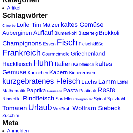
Artikel
Schlagwörter
kaltes Gemüse
Löffel
Tim Mälzer
Chicorée
Auflauf
Auberginen
Brokkoli
Blumenkohl
Blätterteig
Fisch
Champignons
Essen
Fleischklöße
Frankreich
Griechenland
Gourmetmeile
Huhn
Italien
kaltes
Hackfleisch
Kalbfleisch
Gemüse
Kapern
Kaninchen
Kichererbsen
kurzgebratenes Fleisch
Lamm
Lachs
Löffel
Reste
Paprika
Pasta
Mathematik
Pastinak
Parmesan
Rindfleisch
Rinderfilet
Sardellen
Spinat
Spitzkohl
Sojagranulat
Urlaub
Tomaten
Wolfram Siebeck
Weißkohl
Zucchini
Meta
Anmelden