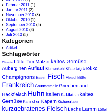
Februar 2011
(1)
Januar 2011
(2)
November 2010
(3)
Oktober 2010
(1)
September 2010
(5)
August 2010
(3)
Juli 2010
(5)
Kategorien
Artikel
Schlagwörter
kaltes Gemüse
Löffel
Tim Mälzer
Chicorée
Auflauf
Auberginen
Brokkoli
Blumenkohl
Blätterteig
Fisch
Champignons
Essen
Fleischklöße
Frankreich
Griechenland
Gourmetmeile
Huhn
Italien
kaltes
Hackfleisch
Kalbfleisch
Gemüse
Kapern
Kaninchen
Kichererbsen
kurzgebratenes Fleisch
Lamm
Lachs
Löffel