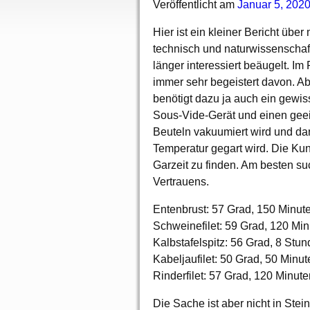
Veröffentlicht am
Januar 5, 202
Hier ist ein kleiner Bericht üb
technisch und naturwissenschaft
länger interessiert beäugelt. I
immer sehr begeistert davon. A
benötigt dazu ja auch ein gewi
Sous-Vide-Gerät und einen geeig
Beuteln vakuumiert wird und da
Temperatur gegart wird. Die Kuns
Garzeit zu finden. Am besten s
Vertrauens.
Entenbrust: 57 Grad, 150 Minut
Schweinefilet: 59 Grad, 120 Mi
Kalbstafelspitz: 56 Grad, 8 Stu
Kabeljaufilet: 50 Grad, 50 Minut
Rinderfilet: 57 Grad, 120 Minute
Die Sache ist aber nicht in Stei