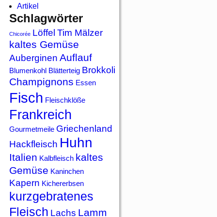
Artikel
Schlagwörter
Löffel
Tim Mälzer
Chicorée
kaltes Gemüse
Auflauf
Auberginen
Brokkoli
Blumenkohl
Blätterteig
Champignons
Essen
Fisch
Fleischklöße
Frankreich
Griechenland
Gourmetmeile
Huhn
Hackfleisch
Italien
kaltes
Kalbfleisch
Gemüse
Kaninchen
Kapern
Kichererbsen
kurzgebratenes
Fleisch
Lamm
Lachs