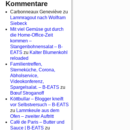
Kommentare
Carbonneaux Geneviève
zu
Lammragout nach Wolfram
Siebeck
Mit viel Gemüse gut durch
die Home-Office-Zeit
kommen –
Stangenbohnensalat – B-
EATS
zu
Kalter Blumenkohl
reloaded
Familientreffen,
Sterneküche, Corona,
Abholservice,
Videokonferenz,
Spargelsalat. – B-EATS
zu
Bœuf Stroganoff
Köttbullar – Blogger kneift
vor Selbstversuch – B-EATS
zu
Lammkeule aus dem
Ofen – zweiter Auftritt
Café de Paris – Butter und
Sauce | B-EATS
zu