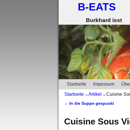
B-EATS
Burkhard isst
Startseite
Impessum
Übe
Startseite
→
Artikel
→
Cuisine So
←
In die Suppe gespuckt
Artikelnavigation
Cuisine Sous V