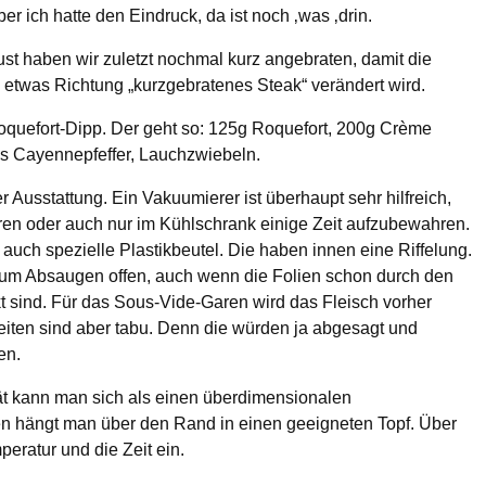
r ich hatte den Eindruck, da ist noch ‚was ‚drin.
ust haben wir zuletzt nochmal kurz angebraten, damit die
 etwas Richtung „kurzgebratenes Steak“ verändert wird.
Roquefort-Dipp. Der geht so: 125g Roquefort, 200g Crème
s Cayennepfeffer, Lauchzwiebeln.
 Ausstattung. Ein Vakuumierer ist überhaupt sehr hilfreich,
eren oder auch nur im Kühlschrank einige Zeit aufzubewahren.
uch spezielle Plastikbeutel. Die haben innen eine Riffelung.
zum Absaugen offen, auch wenn die Folien schon durch den
t sind. Für das Sous-Vide-Garen wird das Fleisch vorher
eiten sind aber tabu. Denn die würden ja abgesagt und
en.
t kann man sich als einen überdimensionalen
en hängt man über den Rand in einen geeigneten Topf. Über
peratur und die Zeit ein.