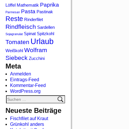
Paprika
Löffel
Mathematik
Pasta
Pastinak
Parmesan
Reste
Rinderfilet
Rindfleisch
Sardellen
Spinat
Spitzkohl
Sojagranulat
Urlaub
Tomaten
Wolfram
Weißkohl
Siebeck
Zucchini
Meta
Anmelden
Eintrags-Feed
Kommentar-Feed
WordPress.org
Neueste Beiträge
Fischfilet auf Kraut
Grünkohl anders