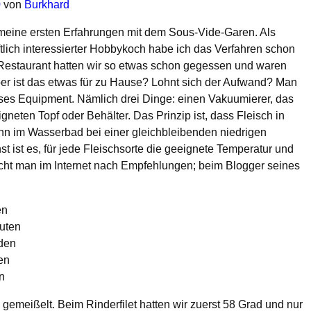
0
von
Burkhard
er meine ersten Erfahrungen mit dem Sous-Vide-Garen. Als
lich interessierter Hobbykoch habe ich das Verfahren schon
m Restaurant hatten wir so etwas schon gegessen und waren
ber ist das etwas für zu Hause? Lohnt sich der Aufwand? Man
sses Equipment. Nämlich drei Dinge: einen Vakuumierer, das
neten Topf oder Behälter. Das Prinzip ist, dass Fleisch in
nn im Wasserbad bei einer gleichbleibenden niedrigen
t ist es, für jede Fleischsorte die geeignete Temperatur und
ucht man im Internet nach Empfehlungen; beim Blogger seines
en
nuten
nden
en
n
n gemeißelt. Beim Rinderfilet hatten wir zuerst 58 Grad und nur