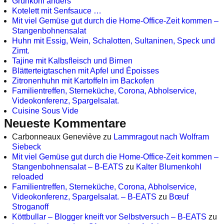
Grünkohl anders
Kotelett mit Senfsauce …
Mit viel Gemüse gut durch die Home-Office-Zeit kommen –
Stangenbohnensalat
Huhn mit Essig, Wein, Schalotten, Sultaninen, Speck und
Zimt.
Tajine mit Kalbsfleisch und Birnen
Blätterteigtaschen mit Apfel und Époisses
Zitronenhuhn mit Kartoffeln im Backofen
Familientreffen, Sterneküche, Corona, Abholservice,
Videokonferenz, Spargelsalat.
Cuisine Sous Vide
Neueste Kommentare
Carbonneaux Geneviève
zu
Lammragout nach Wolfram
Siebeck
Mit viel Gemüse gut durch die Home-Office-Zeit kommen –
Stangenbohnensalat – B-EATS
zu
Kalter Blumenkohl
reloaded
Familientreffen, Sterneküche, Corona, Abholservice,
Videokonferenz, Spargelsalat. – B-EATS
zu
Bœuf
Stroganoff
Köttbullar – Blogger kneift vor Selbstversuch – B-EATS
zu