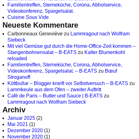
Familientreffen, Sterneküche, Corona, Abholservice,
Videokonferenz, Spargelsalat.
Cuisine Sous Vide
Neueste Kommentare
Carbonneaux Geneviève
zu
Lammragout nach Wolfram
Siebeck
Mit viel Gemüse gut durch die Home-Office-Zeit kommen –
Stangenbohnensalat – B-EATS
zu
Kalter Blumenkohl
reloaded
Familientreffen, Sterneküche, Corona, Abholservice,
Videokonferenz, Spargelsalat. – B-EATS
zu
Bœuf
Stroganoff
Köttbullar – Blogger kneift vor Selbstversuch – B-EATS
zu
Lammkeule aus dem Ofen – zweiter Auftritt
Café de Paris – Butter und Sauce | B-EATS
zu
Lammragout nach Wolfram Siebeck
Archiv
Januar 2025
(2)
Mai 2021
(1)
Dezember 2020
(1)
November 2020
(1)