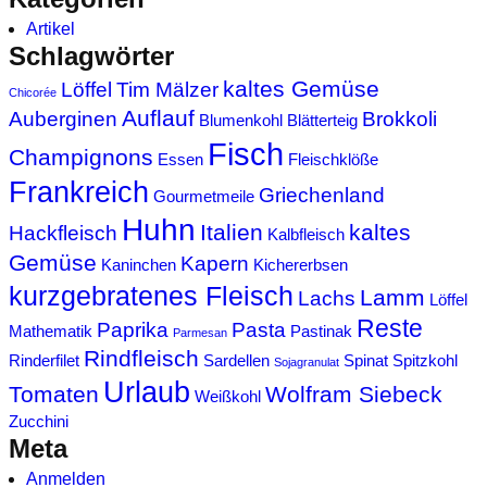
Artikel
Schlagwörter
kaltes Gemüse
Löffel
Tim Mälzer
Chicorée
Auflauf
Auberginen
Brokkoli
Blumenkohl
Blätterteig
Fisch
Champignons
Essen
Fleischklöße
Frankreich
Griechenland
Gourmetmeile
Huhn
Italien
kaltes
Hackfleisch
Kalbfleisch
Gemüse
Kapern
Kaninchen
Kichererbsen
kurzgebratenes Fleisch
Lamm
Lachs
Löffel
Reste
Paprika
Pasta
Mathematik
Pastinak
Parmesan
Rindfleisch
Rinderfilet
Sardellen
Spinat
Spitzkohl
Sojagranulat
Urlaub
Tomaten
Wolfram Siebeck
Weißkohl
Zucchini
Meta
Anmelden