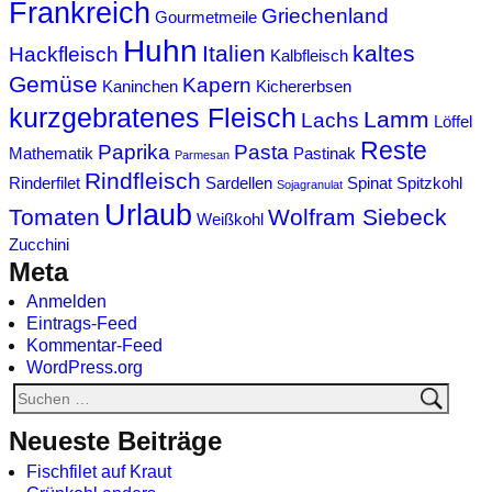
Frankreich
Griechenland
Gourmetmeile
Huhn
Italien
kaltes
Hackfleisch
Kalbfleisch
Gemüse
Kapern
Kaninchen
Kichererbsen
kurzgebratenes Fleisch
Lamm
Lachs
Löffel
Reste
Paprika
Pasta
Mathematik
Pastinak
Parmesan
Rindfleisch
Rinderfilet
Sardellen
Spinat
Spitzkohl
Sojagranulat
Urlaub
Tomaten
Wolfram Siebeck
Weißkohl
Zucchini
Meta
Anmelden
Eintrags-Feed
Kommentar-Feed
WordPress.org
Neueste Beiträge
Fischfilet auf Kraut