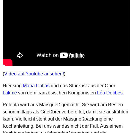
(
Video auf Youtube ansehen!
)
Hier sing
Maria Callas
und das Stück ist aus der Oper
Lakmé
von dem französischen Komponisten
Léo Delibes
.
Polenta wird aus Maisgrieß gemacht. Sie wird am Besten
schon mittags als Grießbrei vorbereitet, damit sie auskühlen
kann. Vielleicht steht auf der Maisgrießpackung eine
Kochanleitung. Bei uns war das nicht der Fall. Aus einem