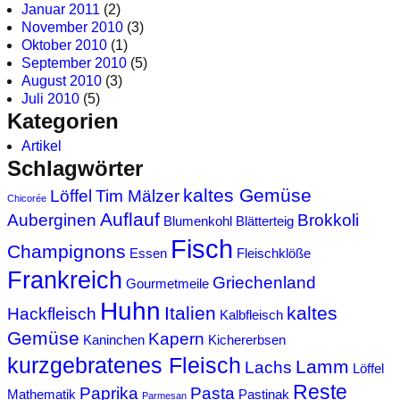
Januar 2011
(2)
November 2010
(3)
Oktober 2010
(1)
September 2010
(5)
August 2010
(3)
Juli 2010
(5)
Kategorien
Artikel
Schlagwörter
kaltes Gemüse
Löffel
Tim Mälzer
Chicorée
Auflauf
Auberginen
Brokkoli
Blumenkohl
Blätterteig
Fisch
Champignons
Essen
Fleischklöße
Frankreich
Griechenland
Gourmetmeile
Huhn
Italien
kaltes
Hackfleisch
Kalbfleisch
Gemüse
Kapern
Kaninchen
Kichererbsen
kurzgebratenes Fleisch
Lamm
Lachs
Löffel
Reste
Paprika
Pasta
Mathematik
Pastinak
Parmesan