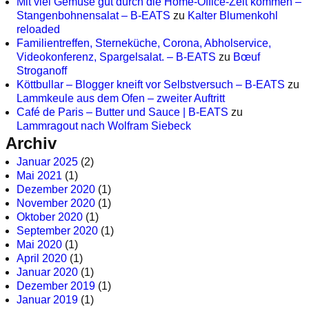
Mit viel Gemüse gut durch die Home-Office-Zeit kommen –
Stangenbohnensalat – B-EATS
zu
Kalter Blumenkohl
reloaded
Familientreffen, Sterneküche, Corona, Abholservice,
Videokonferenz, Spargelsalat. – B-EATS
zu
Bœuf
Stroganoff
Köttbullar – Blogger kneift vor Selbstversuch – B-EATS
zu
Lammkeule aus dem Ofen – zweiter Auftritt
Café de Paris – Butter und Sauce | B-EATS
zu
Lammragout nach Wolfram Siebeck
Archiv
Januar 2025
(2)
Mai 2021
(1)
Dezember 2020
(1)
November 2020
(1)
Oktober 2020
(1)
September 2020
(1)
Mai 2020
(1)
April 2020
(1)
Januar 2020
(1)
Dezember 2019
(1)
Januar 2019
(1)