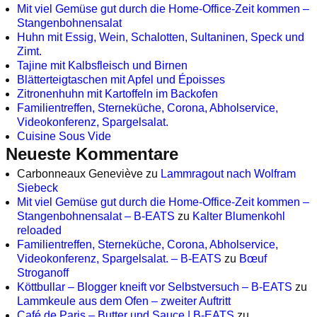
Mit viel Gemüse gut durch die Home-Office-Zeit kommen –
Stangenbohnensalat
Huhn mit Essig, Wein, Schalotten, Sultaninen, Speck und
Zimt.
Tajine mit Kalbsfleisch und Birnen
Blätterteigtaschen mit Apfel und Époisses
Zitronenhuhn mit Kartoffeln im Backofen
Familientreffen, Sterneküche, Corona, Abholservice,
Videokonferenz, Spargelsalat.
Cuisine Sous Vide
Neueste Kommentare
Carbonneaux Geneviève
zu
Lammragout nach Wolfram
Siebeck
Mit viel Gemüse gut durch die Home-Office-Zeit kommen –
Stangenbohnensalat – B-EATS
zu
Kalter Blumenkohl
reloaded
Familientreffen, Sterneküche, Corona, Abholservice,
Videokonferenz, Spargelsalat. – B-EATS
zu
Bœuf
Stroganoff
Köttbullar – Blogger kneift vor Selbstversuch – B-EATS
zu
Lammkeule aus dem Ofen – zweiter Auftritt
Café de Paris – Butter und Sauce | B-EATS
zu