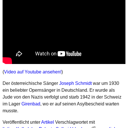
(
Video auf Youtube ansehen!
)
Der österreichische Sänger
Joseph Schmidt
war um 1930
ein beliebter Opernsänger in Deutschland. Er wurde als
Jude von den Nazis verfolgt und starb 1942 in der Schweiz
im Lager
Girenbad
, wo er auf seinen Asylbescheid warten
musste.
Veröffentlicht unter
Artikel
Verschlagwortet mit