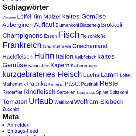
Schlagwörter
kaltes Gemüse
Löffel
Tim Mälzer
Chicorée
Auflauf
Auberginen
Brokkoli
Blumenkohl
Blätterteig
Fisch
Champignons
Essen
Fleischklöße
Frankreich
Griechenland
Gourmetmeile
Huhn
Italien
kaltes
Hackfleisch
Kalbfleisch
Gemüse
Kapern
Kaninchen
Kichererbsen
kurzgebratenes Fleisch
Lamm
Lachs
Löffel
Reste
Paprika
Pasta
Mathematik
Pastinak
Parmesan
Rindfleisch
Rinderfilet
Sardellen
Spinat
Spitzkohl
Sojagranulat
Urlaub
Tomaten
Wolfram Siebeck
Weißkohl
Zucchini
Meta
Anmelden
Eintrags-Feed