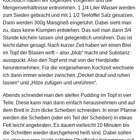
Kochbuch haben wir folgendes Vorgehen und die
Mengenverhältnisse entnommen. 1 1/4 Liter Wasser werden
zum Sieden gebracht und mit 1 1/2 Teelöffel Salz gesalzen.
Darin werden 300g Maisgrieß eingerührt. Dabei sieht man
zu, dass keine Klumpen entstehen. Das soll man dann 3/4
Stunde köcheln lassen und gelegentlich umrühren. Das ist
leicht daher gesagt. Nach kurzer Zeit haben wir einen Brei
im Topf der Blasen wirft – also „blub“ macht und Substanz
ausspuckt. Also den Topf erst mal von der Herdplatte
herunternehmen. Für die vorgesehenen Kochzeit wechsele
ich dann immer wieder zwischen „Deckel drauf und ruhen
lassen“ und „Hitze zufügen und umrühren“.
Abends schneidet man den steifen Pudding im Topf in vier
Teile. Diese kann man dann einfach herausnehmen und auf
dem Brett in 2cm dicke Scheiben schneiden. In einer Pfanne
werden die Scheiben (oder ein Teil der Scheiben) in etwas
Fett leicht angebraten. Es dauert vielleicht 10 Minuten bis
die Schnitten wieder durchgehend heiß sind. Dabei sollen