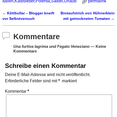
Italien
,
Kalbsleber
,
Polenta
,
Salbei
,
Urlaub
permalink
←
Köttbullar – Blogger kneift
Brotaufstrich von Hühnerklein
Artikelnavigation
vor Selbstversuch
mit getrockneten Tomaten
→
Kommentare
Una furtiva lagrima und Fegato Veneziano
— Keine
Kommentare
Schreibe einen Kommentar
Deine E-Mail-Adresse wird nicht veröffentlicht.
Erforderliche Felder sind mit
*
markiert
Kommentar
*