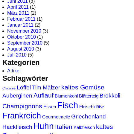
Juni 2011
(3)
April 2011
(1)
März 2011
(2)
Februar 2011
(1)
Januar 2011
(2)
November 2010
(3)
Oktober 2010
(1)
September 2010
(5)
August 2010
(3)
Juli 2010
(5)
Kategorien
Artikel
Schlagwörter
kaltes Gemüse
Löffel
Tim Mälzer
Chicorée
Auflauf
Auberginen
Brokkoli
Blumenkohl
Blätterteig
Fisch
Champignons
Essen
Fleischklöße
Frankreich
Griechenland
Gourmetmeile
Huhn
Italien
kaltes
Hackfleisch
Kalbfleisch