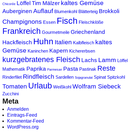
kaltes Gemüse
Löffel
Tim Mälzer
Chicorée
Auflauf
Auberginen
Brokkoli
Blumenkohl
Blätterteig
Fisch
Champignons
Essen
Fleischklöße
Frankreich
Griechenland
Gourmetmeile
Huhn
Italien
kaltes
Hackfleisch
Kalbfleisch
Gemüse
Kapern
Kaninchen
Kichererbsen
kurzgebratenes Fleisch
Lamm
Lachs
Löffel
Reste
Paprika
Pasta
Mathematik
Pastinak
Parmesan
Rindfleisch
Rinderfilet
Sardellen
Spinat
Spitzkohl
Sojagranulat
Urlaub
Tomaten
Wolfram Siebeck
Weißkohl
Zucchini
Meta
Anmelden
Eintrags-Feed
Kommentar-Feed
WordPress.org