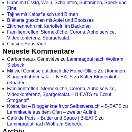
Huhn mit Essig, Wein, Schalotten, Sultaninen, Speck und
Zimt.
Tajine mit Kalbsfleisch und Birnen
Blätterteigtaschen mit Apfel und Époisses
Zitronenhuhn mit Kartoffeln im Backofen
Familientreffen, Sterneküche, Corona, Abholservice,
Videokonferenz, Spargelsalat.
Cuisine Sous Vide
Neueste Kommentare
Carbonneaux Geneviève
zu
Lammragout nach Wolfram
Siebeck
Mit viel Gemüse gut durch die Home-Office-Zeit kommen –
Stangenbohnensalat – B-EATS
zu
Kalter Blumenkohl
reloaded
Familientreffen, Sterneküche, Corona, Abholservice,
Videokonferenz, Spargelsalat. – B-EATS
zu
Bœuf
Stroganoff
Köttbullar – Blogger kneift vor Selbstversuch – B-EATS
zu
Lammkeule aus dem Ofen – zweiter Auftritt
Café de Paris – Butter und Sauce | B-EATS
zu
Lammragout nach Wolfram Siebeck
Archiv