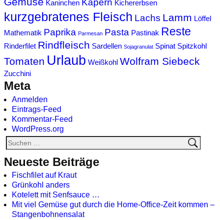
Gemüse
Kapern
Kaninchen
Kichererbsen
kurzgebratenes Fleisch
Lamm
Lachs
Löffel
Reste
Paprika
Pasta
Mathematik
Pastinak
Parmesan
Rindfleisch
Rinderfilet
Sardellen
Spinat
Spitzkohl
Sojagranulat
Urlaub
Tomaten
Wolfram Siebeck
Weißkohl
Zucchini
Meta
Anmelden
Eintrags-Feed
Kommentar-Feed
WordPress.org
Neueste Beiträge
Fischfilet auf Kraut
Grünkohl anders
Kotelett mit Senfsauce …
Mit viel Gemüse gut durch die Home-Office-Zeit kommen –
Stangenbohnensalat