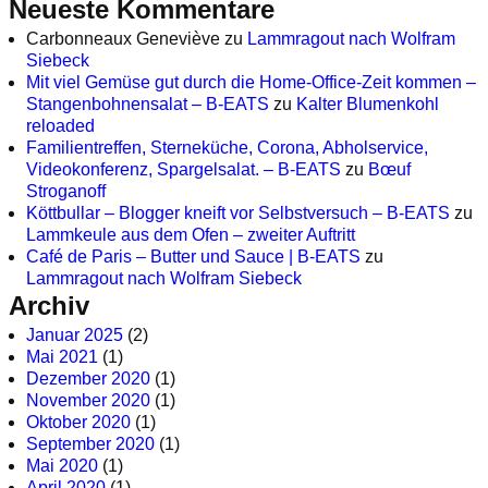
Neueste Kommentare
Carbonneaux Geneviève
zu
Lammragout nach Wolfram
Siebeck
Mit viel Gemüse gut durch die Home-Office-Zeit kommen –
Stangenbohnensalat – B-EATS
zu
Kalter Blumenkohl
reloaded
Familientreffen, Sterneküche, Corona, Abholservice,
Videokonferenz, Spargelsalat. – B-EATS
zu
Bœuf
Stroganoff
Köttbullar – Blogger kneift vor Selbstversuch – B-EATS
zu
Lammkeule aus dem Ofen – zweiter Auftritt
Café de Paris – Butter und Sauce | B-EATS
zu
Lammragout nach Wolfram Siebeck
Archiv
Januar 2025
(2)
Mai 2021
(1)
Dezember 2020
(1)
November 2020
(1)
Oktober 2020
(1)
September 2020
(1)
Mai 2020
(1)
April 2020
(1)