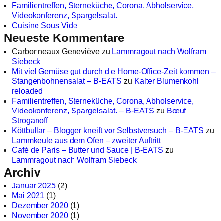
Familientreffen, Sterneküche, Corona, Abholservice,
Videokonferenz, Spargelsalat.
Cuisine Sous Vide
Neueste Kommentare
Carbonneaux Geneviève
zu
Lammragout nach Wolfram
Siebeck
Mit viel Gemüse gut durch die Home-Office-Zeit kommen –
Stangenbohnensalat – B-EATS
zu
Kalter Blumenkohl
reloaded
Familientreffen, Sterneküche, Corona, Abholservice,
Videokonferenz, Spargelsalat. – B-EATS
zu
Bœuf
Stroganoff
Köttbullar – Blogger kneift vor Selbstversuch – B-EATS
zu
Lammkeule aus dem Ofen – zweiter Auftritt
Café de Paris – Butter und Sauce | B-EATS
zu
Lammragout nach Wolfram Siebeck
Archiv
Januar 2025
(2)
Mai 2021
(1)
Dezember 2020
(1)
November 2020
(1)