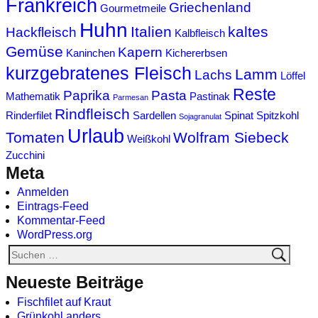
Frankreich
Griechenland
Gourmetmeile
Huhn
Italien
kaltes
Hackfleisch
Kalbfleisch
Gemüse
Kapern
Kaninchen
Kichererbsen
kurzgebratenes Fleisch
Lamm
Lachs
Löffel
Reste
Paprika
Pasta
Mathematik
Pastinak
Parmesan
Rindfleisch
Rinderfilet
Sardellen
Spinat
Spitzkohl
Sojagranulat
Urlaub
Tomaten
Wolfram Siebeck
Weißkohl
Zucchini
Meta
Anmelden
Eintrags-Feed
Kommentar-Feed
WordPress.org
Neueste Beiträge
Fischfilet auf Kraut
Grünkohl anders