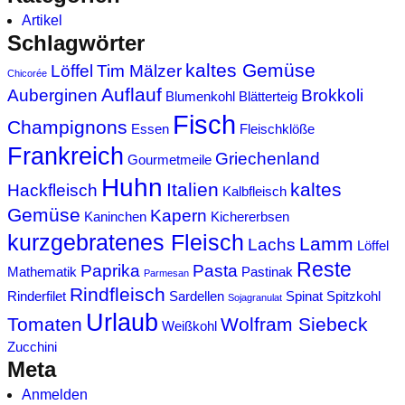
Artikel
Schlagwörter
kaltes Gemüse
Löffel
Tim Mälzer
Chicorée
Auflauf
Auberginen
Brokkoli
Blumenkohl
Blätterteig
Fisch
Champignons
Essen
Fleischklöße
Frankreich
Griechenland
Gourmetmeile
Huhn
Italien
kaltes
Hackfleisch
Kalbfleisch
Gemüse
Kapern
Kaninchen
Kichererbsen
kurzgebratenes Fleisch
Lamm
Lachs
Löffel
Reste
Paprika
Pasta
Mathematik
Pastinak
Parmesan
Rindfleisch
Rinderfilet
Sardellen
Spinat
Spitzkohl
Sojagranulat
Urlaub
Tomaten
Wolfram Siebeck
Weißkohl
Zucchini
Meta
Anmelden