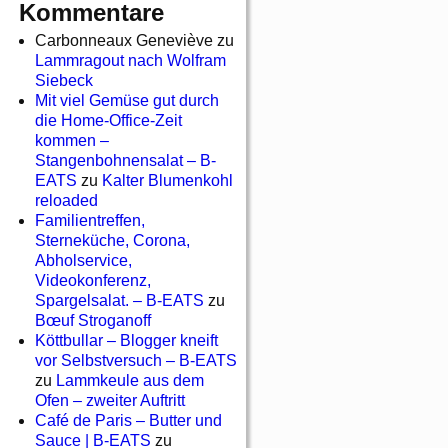
Kommentare
Carbonneaux Geneviève
zu
Lammragout nach Wolfram
Siebeck
Mit viel Gemüse gut durch
die Home-Office-Zeit
kommen –
Stangenbohnensalat – B-
EATS
zu
Kalter Blumenkohl
reloaded
Familientreffen,
Sterneküche, Corona,
Abholservice,
Videokonferenz,
Spargelsalat. – B-EATS
zu
Bœuf Stroganoff
Köttbullar – Blogger kneift
vor Selbstversuch – B-EATS
zu
Lammkeule aus dem
Ofen – zweiter Auftritt
Café de Paris – Butter und
Sauce | B-EATS
zu