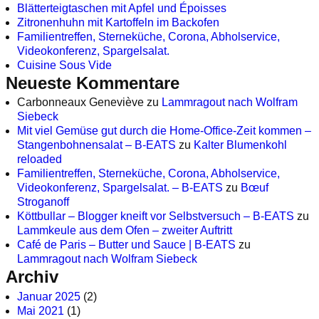
Blätterteigtaschen mit Apfel und Époisses
Zitronenhuhn mit Kartoffeln im Backofen
Familientreffen, Sterneküche, Corona, Abholservice,
Videokonferenz, Spargelsalat.
Cuisine Sous Vide
Neueste Kommentare
Carbonneaux Geneviève
zu
Lammragout nach Wolfram
Siebeck
Mit viel Gemüse gut durch die Home-Office-Zeit kommen –
Stangenbohnensalat – B-EATS
zu
Kalter Blumenkohl
reloaded
Familientreffen, Sterneküche, Corona, Abholservice,
Videokonferenz, Spargelsalat. – B-EATS
zu
Bœuf
Stroganoff
Köttbullar – Blogger kneift vor Selbstversuch – B-EATS
zu
Lammkeule aus dem Ofen – zweiter Auftritt
Café de Paris – Butter und Sauce | B-EATS
zu
Lammragout nach Wolfram Siebeck
Archiv
Januar 2025
(2)
Mai 2021
(1)