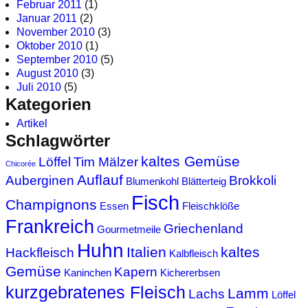
Februar 2011
(1)
Januar 2011
(2)
November 2010
(3)
Oktober 2010
(1)
September 2010
(5)
August 2010
(3)
Juli 2010
(5)
Kategorien
Artikel
Schlagwörter
kaltes Gemüse
Löffel
Tim Mälzer
Chicorée
Auflauf
Auberginen
Brokkoli
Blumenkohl
Blätterteig
Fisch
Champignons
Essen
Fleischklöße
Frankreich
Griechenland
Gourmetmeile
Huhn
Italien
kaltes
Hackfleisch
Kalbfleisch
Gemüse
Kapern
Kaninchen
Kichererbsen
kurzgebratenes Fleisch
Lamm
Lachs
Löffel