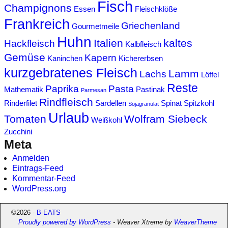
Fisch
Champignons
Essen
Fleischklöße
Frankreich
Griechenland
Gourmetmeile
Huhn
Italien
kaltes
Hackfleisch
Kalbfleisch
Gemüse
Kapern
Kaninchen
Kichererbsen
kurzgebratenes Fleisch
Lamm
Lachs
Löffel
Reste
Paprika
Pasta
Mathematik
Pastinak
Parmesan
Rindfleisch
Rinderfilet
Sardellen
Spinat
Spitzkohl
Sojagranulat
Urlaub
Tomaten
Wolfram Siebeck
Weißkohl
Zucchini
Meta
Anmelden
Eintrags-Feed
Kommentar-Feed
WordPress.org
©2026 -
B-EATS
Proudly powered by WordPress
- Weaver Xtreme by
WeaverTheme