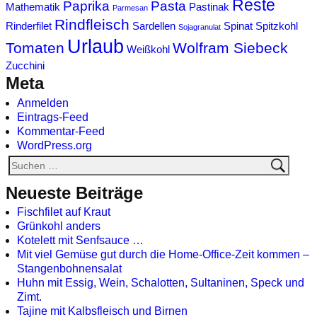
Reste
Paprika
Pasta
Mathematik
Pastinak
Parmesan
Rindfleisch
Rinderfilet
Sardellen
Spinat
Spitzkohl
Sojagranulat
Urlaub
Tomaten
Wolfram Siebeck
Weißkohl
Zucchini
Meta
Anmelden
Eintrags-Feed
Kommentar-Feed
WordPress.org
Neueste Beiträge
Fischfilet auf Kraut
Grünkohl anders
Kotelett mit Senfsauce …
Mit viel Gemüse gut durch die Home-Office-Zeit kommen –
Stangenbohnensalat
Huhn mit Essig, Wein, Schalotten, Sultaninen, Speck und
Zimt.
Tajine mit Kalbsfleisch und Birnen