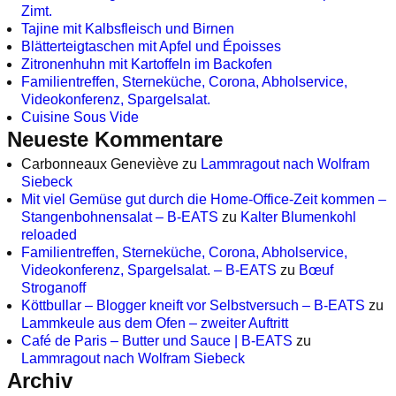
Zimt.
Tajine mit Kalbsfleisch und Birnen
Blätterteigtaschen mit Apfel und Époisses
Zitronenhuhn mit Kartoffeln im Backofen
Familientreffen, Sterneküche, Corona, Abholservice,
Videokonferenz, Spargelsalat.
Cuisine Sous Vide
Neueste Kommentare
Carbonneaux Geneviève
zu
Lammragout nach Wolfram
Siebeck
Mit viel Gemüse gut durch die Home-Office-Zeit kommen –
Stangenbohnensalat – B-EATS
zu
Kalter Blumenkohl
reloaded
Familientreffen, Sterneküche, Corona, Abholservice,
Videokonferenz, Spargelsalat. – B-EATS
zu
Bœuf
Stroganoff
Köttbullar – Blogger kneift vor Selbstversuch – B-EATS
zu
Lammkeule aus dem Ofen – zweiter Auftritt
Café de Paris – Butter und Sauce | B-EATS
zu
Lammragout nach Wolfram Siebeck
Archiv