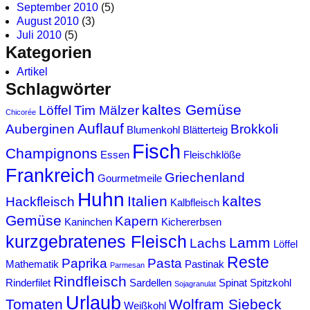
September 2010
(5)
August 2010
(3)
Juli 2010
(5)
Kategorien
Artikel
Schlagwörter
kaltes Gemüse
Löffel
Tim Mälzer
Chicorée
Auflauf
Auberginen
Brokkoli
Blumenkohl
Blätterteig
Fisch
Champignons
Essen
Fleischklöße
Frankreich
Griechenland
Gourmetmeile
Huhn
Italien
kaltes
Hackfleisch
Kalbfleisch
Gemüse
Kapern
Kaninchen
Kichererbsen
kurzgebratenes Fleisch
Lamm
Lachs
Löffel
Reste
Paprika
Pasta
Mathematik
Pastinak
Parmesan
Rindfleisch
Rinderfilet
Sardellen
Spinat
Spitzkohl
Sojagranulat
Urlaub
Tomaten
Wolfram Siebeck
Weißkohl