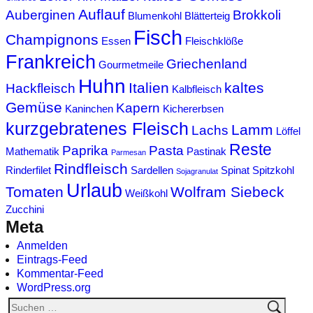
Auflauf
Auberginen
Brokkoli
Blumenkohl
Blätterteig
Fisch
Champignons
Essen
Fleischklöße
Frankreich
Griechenland
Gourmetmeile
Huhn
Italien
kaltes
Hackfleisch
Kalbfleisch
Gemüse
Kapern
Kaninchen
Kichererbsen
kurzgebratenes Fleisch
Lamm
Lachs
Löffel
Reste
Paprika
Pasta
Mathematik
Pastinak
Parmesan
Rindfleisch
Rinderfilet
Sardellen
Spinat
Spitzkohl
Sojagranulat
Urlaub
Tomaten
Wolfram Siebeck
Weißkohl
Zucchini
Meta
Anmelden
Eintrags-Feed
Kommentar-Feed
WordPress.org