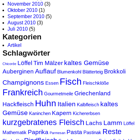
November 2010
(3)
Oktober 2010
(1)
September 2010
(5)
August 2010
(3)
Juli 2010
(5)
Kategorien
Artikel
Schlagwörter
kaltes Gemüse
Löffel
Tim Mälzer
Chicorée
Auflauf
Auberginen
Brokkoli
Blumenkohl
Blätterteig
Fisch
Champignons
Essen
Fleischklöße
Frankreich
Griechenland
Gourmetmeile
Huhn
Italien
kaltes
Hackfleisch
Kalbfleisch
Gemüse
Kapern
Kaninchen
Kichererbsen
kurzgebratenes Fleisch
Lamm
Lachs
Löffel
Reste
Paprika
Pasta
Mathematik
Pastinak
Parmesan