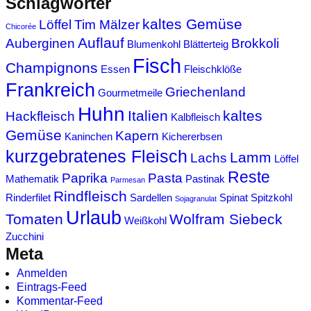
Schlagwörter
kaltes Gemüse
Löffel
Tim Mälzer
Chicorée
Auflauf
Auberginen
Brokkoli
Blumenkohl
Blätterteig
Fisch
Champignons
Essen
Fleischklöße
Frankreich
Griechenland
Gourmetmeile
Huhn
Italien
kaltes
Hackfleisch
Kalbfleisch
Gemüse
Kapern
Kaninchen
Kichererbsen
kurzgebratenes Fleisch
Lamm
Lachs
Löffel
Reste
Paprika
Pasta
Mathematik
Pastinak
Parmesan
Rindfleisch
Rinderfilet
Sardellen
Spinat
Spitzkohl
Sojagranulat
Urlaub
Tomaten
Wolfram Siebeck
Weißkohl
Zucchini
Meta
Anmelden
Eintrags-Feed
Kommentar-Feed