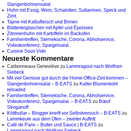
Stangenbohnensalat
Huhn mit Essig, Wein, Schalotten, Sultaninen, Speck und
Zimt.
Tajine mit Kalbsfleisch und Birnen
Blätterteigtaschen mit Apfel und Époisses
Zitronenhuhn mit Kartoffeln im Backofen
Familientreffen, Sterneküche, Corona, Abholservice,
Videokonferenz, Spargelsalat.
Cuisine Sous Vide
Neueste Kommentare
Carbonneaux Geneviève
zu
Lammragout nach Wolfram
Siebeck
Mit viel Gemüse gut durch die Home-Office-Zeit kommen –
Stangenbohnensalat – B-EATS
zu
Kalter Blumenkohl
reloaded
Familientreffen, Sterneküche, Corona, Abholservice,
Videokonferenz, Spargelsalat. – B-EATS
zu
Bœuf
Stroganoff
Köttbullar – Blogger kneift vor Selbstversuch – B-EATS
zu
Lammkeule aus dem Ofen – zweiter Auftritt
Café de Paris – Butter und Sauce | B-EATS
zu
Lammragout nach Wolfram Siebeck