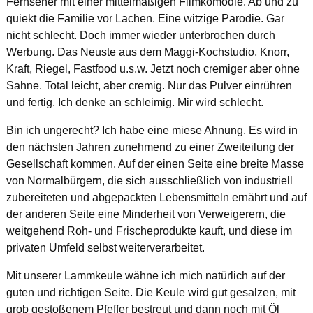
Fernseher mit einer mittelmäßigen Filmkomödie. Ab und zu
quiekt die Familie vor Lachen. Eine witzige Parodie. Gar
nicht schlecht. Doch immer wieder unterbrochen durch
Werbung. Das Neuste aus dem Maggi-Kochstudio, Knorr,
Kraft, Riegel, Fastfood u.s.w. Jetzt noch cremiger aber ohne
Sahne. Total leicht, aber cremig. Nur das Pulver einrühren
und fertig. Ich denke an schleimig. Mir wird schlecht.
Bin ich ungerecht? Ich habe eine miese Ahnung. Es wird in
den nächsten Jahren zunehmend zu einer Zweiteilung der
Gesellschaft kommen. Auf der einen Seite eine breite Masse
von Normalbürgern, die sich ausschließlich von industriell
zubereiteten und abgepackten Lebensmitteln ernährt und auf
der anderen Seite eine Minderheit von Verweigerern, die
weitgehend Roh- und Frischeprodukte kauft, und diese im
privaten Umfeld selbst weiterverarbeitet.
Mit unserer Lammkeule wähne ich mich natürlich auf der
guten und richtigen Seite. Die Keule wird gut gesalzen, mit
grob gestoßenem Pfeffer bestreut und dann noch mit Öl